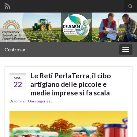
Atti
il
Search for:
mod
di
rice
Centrosar
Attiv
la
navig
Le Reti PerlaTerra, il cibo
MAG
22
artigiano delle piccole e
medie imprese si fa scala
Di
admin
in
Uncategorized